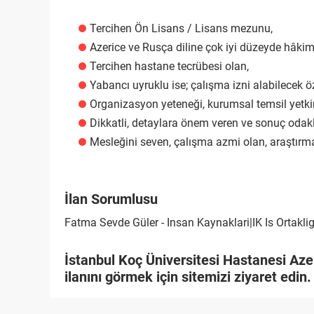
Tercihen Ön Lisans / Lisans mezunu,
Azerice ve Rusça diline çok iyi düzeyde hâkim
Tercihen hastane tecrübesi olan,
Yabancı uyruklu ise; çalışma izni alabilecek öz
Organizasyon yeteneği, kurumsal temsil yetkinli
Dikkatli, detaylara önem veren ve sonuç odaklı
Mesleğini seven, çalışma azmi olan, araştırma
İlan Sorumlusu
Fatma Sevde Güler - Insan Kaynaklari|IK Is Ortakli
İstanbul Koç Üniversitesi Hastanesi Aze
ilanını görmek için sitemizi ziyaret edin.