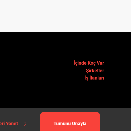
İçinde Koç Var
Şirketler
İş İlanları
eri Yönet
Tümünü Onayla