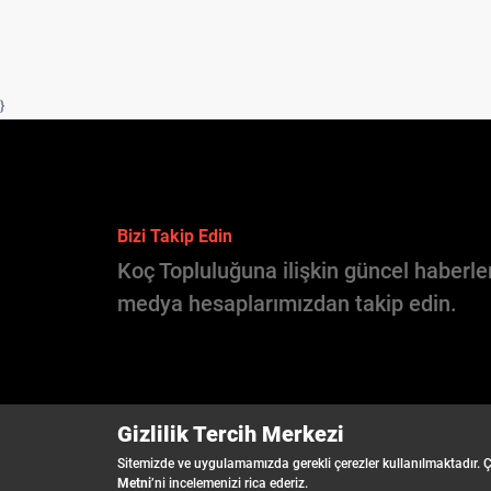
}
Bizi Takip Edin
Koç Topluluğuna ilişkin güncel haberler
medya hesaplarımızdan takip edin.
Gizlilik Tercih Merkezi
Sitemizde ve uygulamamızda gerekli çerezler kullanılmaktadır. Ç
Metni
’ni incelemenizi rica ederiz.