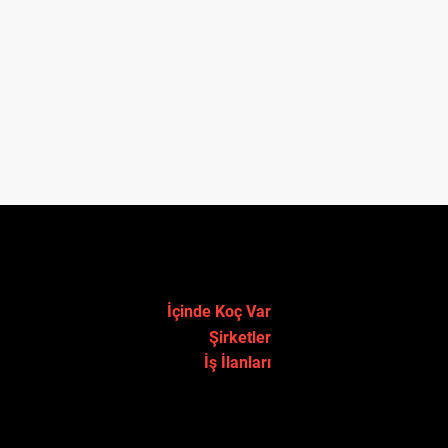
İçinde Koç Var
Şirketler
İş İlanları