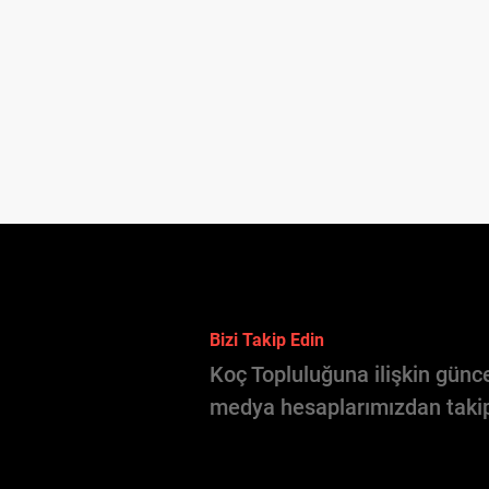
Bizi Takip Edin
Koç Topluluğuna ilişkin günce
medya hesaplarımızdan takip