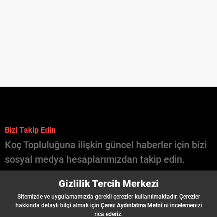
Bizi Takip Edin
Koç Topluluğuna ilişkin güncel haberler için bizi
sosyal medya hesaplarımızdan takip edin.
İçinde Koç Var
Gizlilik Tercih Merkezi
Şirketler
Sitemizde ve uygulamamızda gerekli çerezler kullanılmaktadır. Çerezler
İş İlanları
hakkında detaylı bilgi almak için
Çerez Aydınlatma Metni
’ni incelemenizi
rica ederiz.