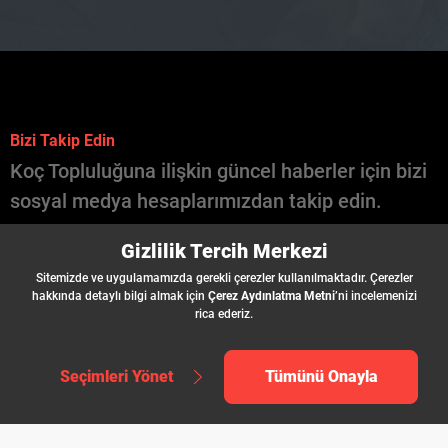
Bizi Takip Edin
Koç Topluluğuna ilişkin güncel haberler için bizi
sosyal medya hesaplarımızdan takip edin.
İçinde Koç Var
Gizlilik Tercih Merkezi
Şirketler
Sitemizde ve uygulamamızda gerekli çerezler kullanılmaktadır. Çerezler
İş İlanları
hakkında detaylı bilgi almak için
Çerez Aydınlatma Metni
’ni incelemenizi
rica ederiz.
Seçimleri Yönet
Tümünü Onayla
;