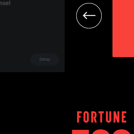
nsel
Detay