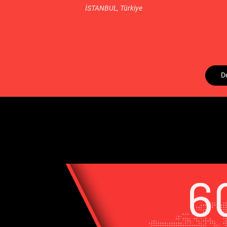
İSTANBUL,
Türkiye
D