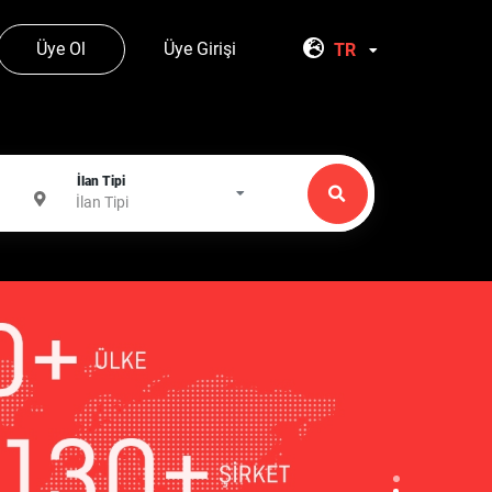
Üye Ol
Üye Girişi
TR
İlan Tipi
İlan Tipi