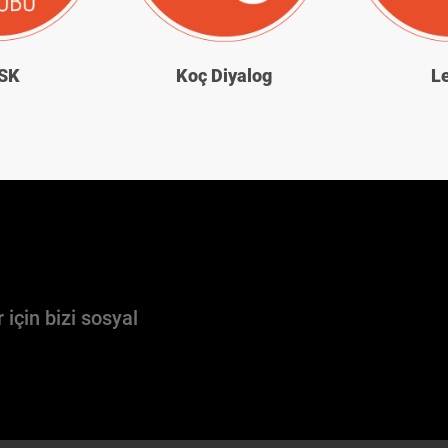
SK
Koç Diyalog
L
 için bizi sosyal