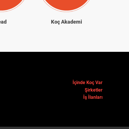
ead
Koç Akademi
İçinde Koç Var
Şirketler
İş İlanları