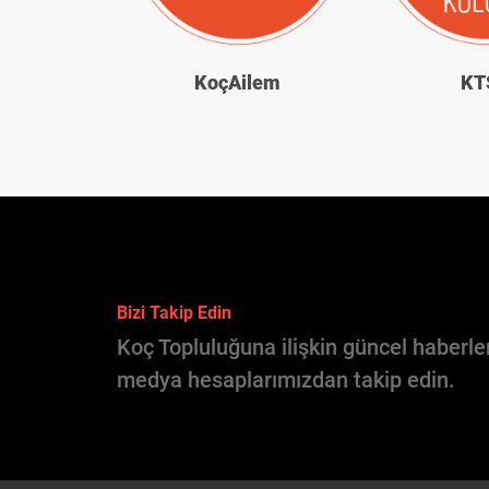
KoçAilem
KT
Bizi Takip Edin
Koç Topluluğuna ilişkin güncel haberler
medya hesaplarımızdan takip edin.