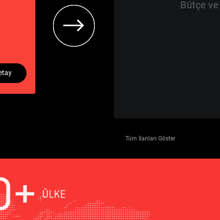
Bütçe ve
etay
Tüm İlanları Göster