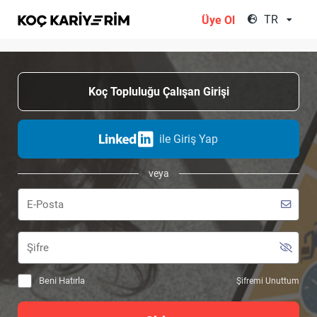
;
TR
Üye Ol
Koç Topluluğu Çalışan Girişi
ile Giriş Yap
veya
Beni Hatırla
Şifremi Unuttum