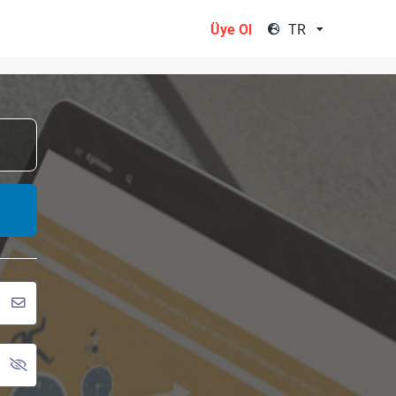
TR
Üye Ol