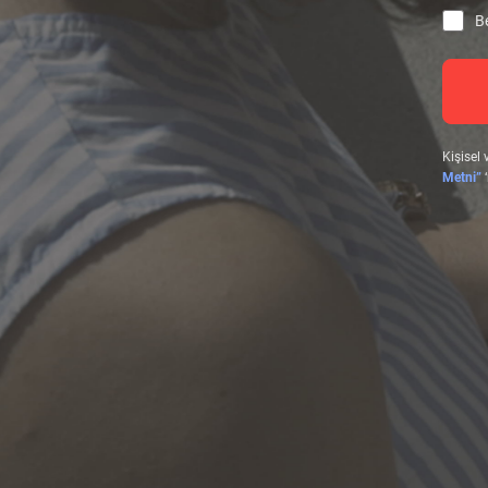
Be
Kişisel 
Metni”
‘