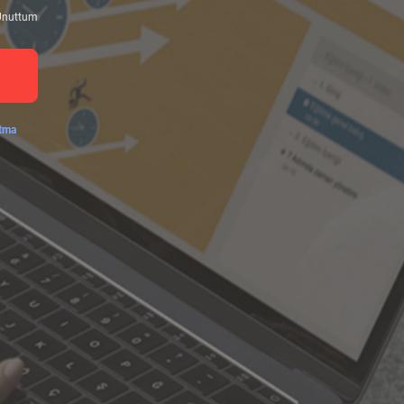
 Unuttum
atma