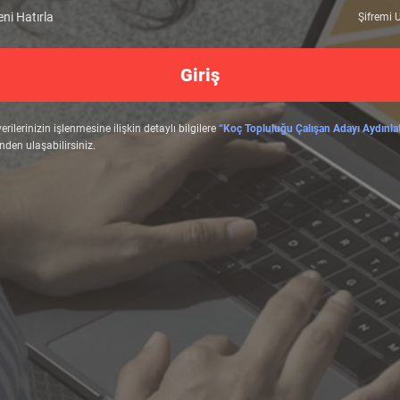
ni Hatırla
Şifremi
Giriş
verilerinizin işlenmesine ilişkin detaylı bilgilere
“Koç Topluluğu Çalışan Adayı Aydınl
nden ulaşabilirsiniz.