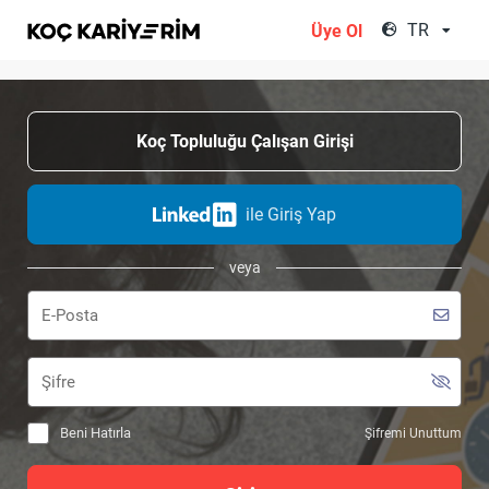
;
TR
Üye Ol
Koç Topluluğu Çalışan Girişi
ile Giriş Yap
veya
Beni Hatırla
Şifremi Unuttum