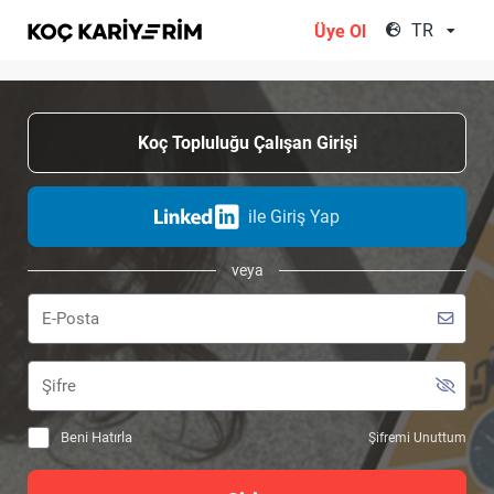
;
TR
Üye Ol
Koç Topluluğu Çalışan Girişi
ile Giriş Yap
veya
Beni Hatırla
Şifremi Unuttum