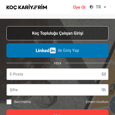
;
TR
Üye Ol
Koç Topluluğu Çalışan Girişi
ile Giriş Yap
veya
Beni Hatırla
Şifremi Unuttum