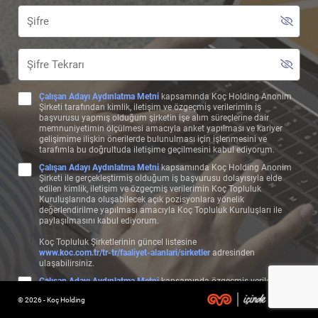
Çalışan Adayı Aydınlatma Metni
kapsamında Koç Holding Anonim
Şirketi tarafından kimlik, iletişim ve özgeçmiş verilerimin iş
başvurusu yapmış olduğum şirketin işe alım süreçlerine dair
memnuniyetimin ölçülmesi amacıyla anket yapılması ve kariyer
gelişimime ilişkin önerilerde bulunulması için işlenmesini ve
tarafımla bu doğrultuda iletişime geçilmesini kabul ediyorum.
Çalışan Adayı Aydınlatma Metni
kapsamında Koç Holding Anonim
Şirketi ile gerçekleştirmiş olduğum iş başvurusu dolayısıyla elde
edilen kimlik, iletişim ve özgeçmiş verilerimin Koç Topluluk
Kuruluşlarında oluşabilecek açık pozisyonlara yönelik
değerlendirilme yapılması amacıyla Koç Topluluk Kuruluşları ile
paylaşılmasını kabul ediyorum.
Koç Topluluk Şirketlerinin güncel listesine
www.koc.com.tr/tr-tr/faaliyet-alanlari/sirketler
adresinden
ulaşabilirsiniz.
Çalışan Adayı Aydınlatma Metni
kapsamında özgeçmiş verilerimin,
başvuru bilgilerime uygun olan pozisyonlarda değerlendirilebilmem
© 2026 - Koç Holding
ve bu çerçeve özgeçmişime uygun şekilde test, görüşme, form ve
benzeri aday değerlendirme süreçlerinin işletilmesi amacıyla Koç