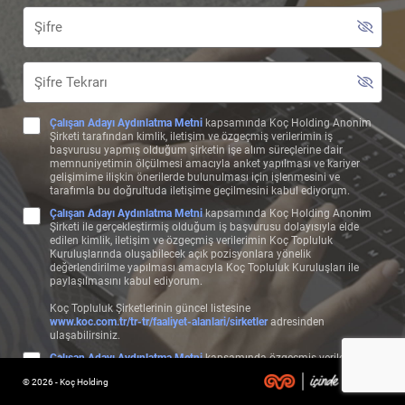
Çalışan Adayı Aydınlatma Metni
kapsamında Koç Holding Anonim
Şirketi tarafından kimlik, iletişim ve özgeçmiş verilerimin iş
başvurusu yapmış olduğum şirketin işe alım süreçlerine dair
memnuniyetimin ölçülmesi amacıyla anket yapılması ve kariyer
gelişimime ilişkin önerilerde bulunulması için işlenmesini ve
tarafımla bu doğrultuda iletişime geçilmesini kabul ediyorum.
Çalışan Adayı Aydınlatma Metni
kapsamında Koç Holding Anonim
Şirketi ile gerçekleştirmiş olduğum iş başvurusu dolayısıyla elde
edilen kimlik, iletişim ve özgeçmiş verilerimin Koç Topluluk
Kuruluşlarında oluşabilecek açık pozisyonlara yönelik
değerlendirilme yapılması amacıyla Koç Topluluk Kuruluşları ile
paylaşılmasını kabul ediyorum.
Koç Topluluk Şirketlerinin güncel listesine
www.koc.com.tr/tr-tr/faaliyet-alanlari/sirketler
adresinden
ulaşabilirsiniz.
Çalışan Adayı Aydınlatma Metni
kapsamında özgeçmiş verilerimin,
başvuru bilgilerime uygun olan pozisyonlarda değerlendirilebilmem
© 2026 - Koç Holding
ve bu çerçeve özgeçmişime uygun şekilde test, görüşme, form ve
benzeri aday değerlendirme süreçlerinin işletilmesi amacıyla Koç