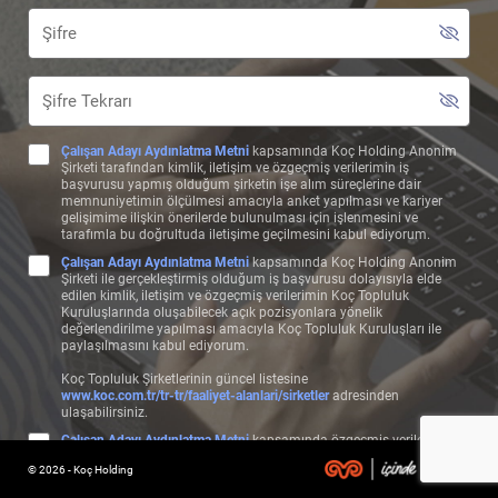
Çalışan Adayı Aydınlatma Metni
kapsamında Koç Holding Anonim
Şirketi tarafından kimlik, iletişim ve özgeçmiş verilerimin iş
başvurusu yapmış olduğum şirketin işe alım süreçlerine dair
memnuniyetimin ölçülmesi amacıyla anket yapılması ve kariyer
gelişimime ilişkin önerilerde bulunulması için işlenmesini ve
tarafımla bu doğrultuda iletişime geçilmesini kabul ediyorum.
Çalışan Adayı Aydınlatma Metni
kapsamında Koç Holding Anonim
Şirketi ile gerçekleştirmiş olduğum iş başvurusu dolayısıyla elde
edilen kimlik, iletişim ve özgeçmiş verilerimin Koç Topluluk
Kuruluşlarında oluşabilecek açık pozisyonlara yönelik
değerlendirilme yapılması amacıyla Koç Topluluk Kuruluşları ile
paylaşılmasını kabul ediyorum.
Koç Topluluk Şirketlerinin güncel listesine
www.koc.com.tr/tr-tr/faaliyet-alanlari/sirketler
adresinden
ulaşabilirsiniz.
Çalışan Adayı Aydınlatma Metni
kapsamında özgeçmiş verilerimin,
başvuru bilgilerime uygun olan pozisyonlarda değerlendirilebilmem
© 2026 - Koç Holding
ve bu çerçeve özgeçmişime uygun şekilde test, görüşme, form ve
benzeri aday değerlendirme süreçlerinin işletilmesi amacıyla Koç